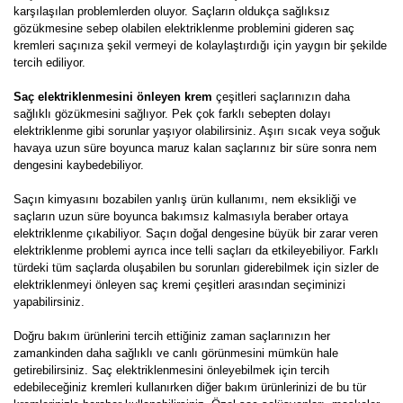
karşılaşılan problemlerden oluyor. Saçların oldukça sağlıksız
gözükmesine sebep olabilen elektriklenme problemini gideren saç
kremleri saçınıza şekil vermeyi de kolaylaştırdığı için yaygın bir şekilde
tercih ediliyor.
Saç elektriklenmesini önleyen krem
çeşitleri saçlarınızın daha
sağlıklı gözükmesini sağlıyor. Pek çok farklı sebepten dolayı
elektriklenme gibi sorunlar yaşıyor olabilirsiniz. Aşırı sıcak veya soğuk
havaya uzun süre boyunca maruz kalan saçlarınız bir süre sonra nem
dengesini kaybedebiliyor.
Saçın kimyasını bozabilen yanlış ürün kullanımı, nem eksikliği ve
saçların uzun süre boyunca bakımsız kalmasıyla beraber ortaya
elektriklenme çıkabiliyor. Saçın doğal dengesine büyük bir zarar veren
elektriklenme problemi ayrıca ince telli saçları da etkileyebiliyor. Farklı
türdeki tüm saçlarda oluşabilen bu sorunları giderebilmek için sizler de
elektriklenmeyi önleyen saç kremi çeşitleri arasından seçiminizi
yapabilirsiniz.
Doğru bakım ürünlerini tercih ettiğiniz zaman saçlarınızın her
zamankinden daha sağlıklı ve canlı görünmesini mümkün hale
getirebilirsiniz. Saç elektriklenmesini önleyebilmek için tercih
edebileceğiniz kremleri kullanırken diğer bakım ürünlerinizi de bu tür