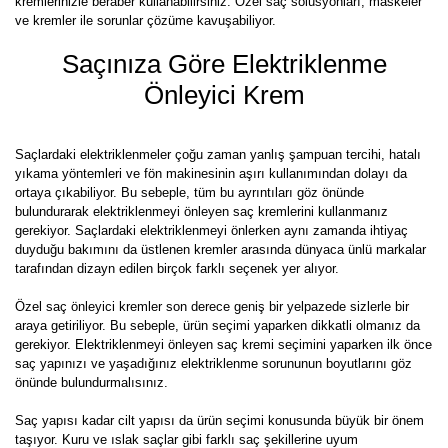
kremlerinizle beraber kullanabilirsiniz. Özel saç solüsyonları, maskeler
ve kremler ile sorunlar çözüme kavuşabiliyor.
Saçınıza Göre Elektriklenme
Önleyici Krem
Saçlardaki elektriklenmeler çoğu zaman yanlış şampuan tercihi, hatalı
yıkama yöntemleri ve fön makinesinin aşırı kullanımından dolayı da
ortaya çıkabiliyor. Bu sebeple, tüm bu ayrıntıları göz önünde
bulundurarak elektriklenmeyi önleyen saç kremlerini kullanmanız
gerekiyor. Saçlardaki elektriklenmeyi önlerken aynı zamanda ihtiyaç
duyduğu bakımını da üstlenen kremler arasında dünyaca ünlü markalar
tarafından dizayn edilen birçok farklı seçenek yer alıyor.
Özel saç önleyici kremler son derece geniş bir yelpazede sizlerle bir
araya getiriliyor. Bu sebeple, ürün seçimi yaparken dikkatli olmanız da
gerekiyor. Elektriklenmeyi önleyen saç kremi seçimini yaparken ilk önce
saç yapınızı ve yaşadığınız elektriklenme sorununun boyutlarını göz
önünde bulundurmalısınız.
Saç yapısı kadar cilt yapısı da ürün seçimi konusunda büyük bir önem
taşıyor. Kuru ve ıslak saçlar gibi farklı saç şekillerine uyum