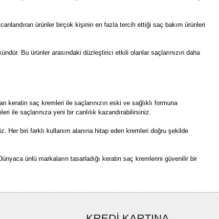
ı canlandıran ürünler birçok kişinin en fazla tercih ettiği saç bakım ürünleri
ündür. Bu ürünler arasındaki düzleştirici etkili olanlar saçlarınızın daha
n keratin saç kremleri ile saçlarınızın eski ve sağlıklı formuna
i ile saçlarınıza yeni bir canlılık kazandırabilirsiniz.
iz. Her biri farklı kullanım alanına hitap eden kremleri doğru şekilde
 Dünyaca ünlü markaların tasarladığı keratin saç kremlerini güvenilir bir
KREDİ KARTINA