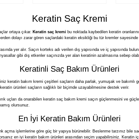
Keratin Saç Kremi
çlar ortaya çıkar.
Keratin saç kremi
bu noktada kaybedilen keratin oranlarını
lerden dolayı zarar gören saçlardaki keratin eksikliği bu tür kremler sayesinde o
 arasında yer alır. Saçın korteks adı verilen dış yapısında ve iç yapısında bul
imyasallar gibi dış etkenler saçınızda yer alan keratinin azalmasına sebep olabil
Keratinli Saç Bakım Ürünleri
eğiniz keratin bakım kremi çeşitleri saçların daha parlak, yumuşak ve bakımlı 
n keratin ürünleri saçların sağlıklı bir biçimde uzayabilmesine destek verir.
 kırık uçları da onarabilen keratin saç bakım kremi saçın güçlenmesini ve gü
lmamış olursunuz.
En İyi Keratin Bakım Ürünleri
enk açma işlemlerine göre güç bir yapıya bürünebilir. Beslenme tarzınız bile 
anız en iyi keratin bakım ürünleri arasından seçim yapabilirsiniz. Keratin içe