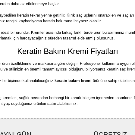
nlerden daha az etkilenmeye başlar.
kaybedilen keratin tekrar yerine getirilir. Kırık saç uçlarını onarabilen ve saçlar
ız rengini kaybediyorsa keratin bakımına ihtiyacız olabilir.
n ideal bir üründür. Kremler arasında birkaç farklı türde ürün bulabilmeniz mümk
zırlamak için harcayacağınız süreden tasarruf elde etmiş olursunuz.
Keratin Bakım Kremi Fiyatları
r ürün özelliklerine ve markasına göre değişir. Profesyonel kullanıma uygun ola
ve stilinizin en önemli tamamlayıcısı olduğunu biliyorsanız keratin saç kremler
 bir biçimde kullanabileceğiniz
keratin bakım kremi
ürününe sahip olabilirsin
saç kremleri, sağlık açısından herhangi bir zararlı bileşen içermeden tasarlanır.
ihtiyaç duyduğunuz ürünleri satın alabilirsiniz.
AYNI GÜN
ÜCRETSİZ