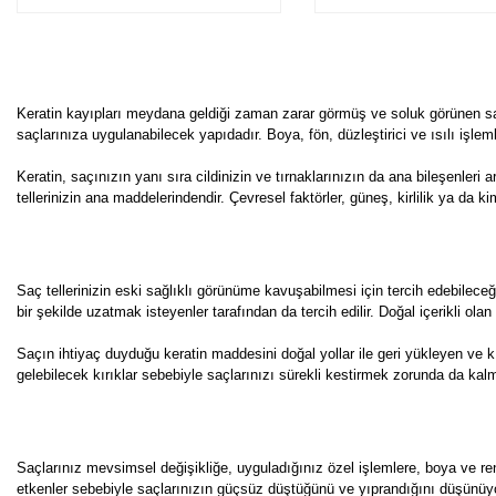
Keratin kayıpları meydana geldiği zaman zarar görmüş ve soluk görünen sa
saçlarınıza uygulanabilecek yapıdadır. Boya, fön, düzleştirici ve ısılı işlem
Keratin, saçınızın yanı sıra cildinizin ve tırnaklarınızın da ana bileşenleri
tellerinizin ana maddelerindendir. Çevresel faktörler, güneş, kirlilik ya da k
Saç tellerinizin eski sağlıklı görünüme kavuşabilmesi için tercih edebilec
bir şekilde uzatmak isteyenler tarafından da tercih edilir. Doğal içerikli ola
Saçın ihtiyaç duyduğu keratin maddesini doğal yollar ile geri yükleyen ve
gelebilecek kırıklar sebebiyle saçlarınızı sürekli kestirmek zorunda da ka
Saçlarınız mevsimsel değişikliğe, uyguladığınız özel işlemlere, boya ve r
etkenler sebebiyle saçlarınızın güçsüz düştüğünü ve yıprandığını düşünüyors