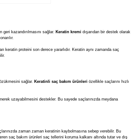
n geri kazandırılmasını sağlar.
Keratin kremi
dışarıdan bir destek olarak
narılır.
unan keratin proteini son derece yararlıdır. Keratin aynı zamanda saç
ir.
gözükmesini sağlar.
Keratinli saç bakım ürünleri
özellikle saçlarını hızlı
çlenerek uzayabilmesini destekler. Bu sayede saçlarınızda meydana
saçlarınızda zaman zaman keratinin kaybolmasına sebep verebilir. Bu
ren saç bakım ürünleri saç tellerini koruma kalkanı altında tutar ve dış