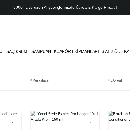
5000TL ve üzeri Alışverişlerinizde Ücretsiz Kargo Fırsatı!
CI
SAÇ KREMI
ŞAMPUAN
KUAFÖR EKIPMANLARI
3 AL 2 ÖDE K
Kerastase
L'Oreal