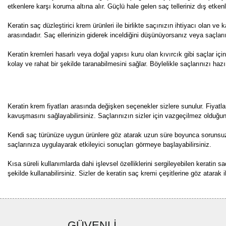
etkenlere karşı koruma altına alır. Güçlü hale gelen saç telleriniz dış etke
Keratin saç düzleştirici krem ürünleri ile birlikte saçınızın ihtiyacı olan ve 
arasındadır. Saç ellerinizin giderek inceldiğini düşünüyorsanız veya saçların
Keratin kremleri hasarlı veya doğal yapısı kuru olan kıvırcık gibi saçlar içi
kolay ve rahat bir şekilde taranabilmesini sağlar. Böylelikle saçlarınızı ha
Keratin krem fiyatları arasında değişken seçenekler sizlere sunulur. Fiyatla
kavuşmasını sağlayabilirsiniz. Saçlarınızın sizler için vazgeçilmez olduğunu 
Kendi saç türünüze uygun ürünlere göz atarak uzun süre boyunca sorunsuz
saçlarınıza uygulayarak etkileyici sonuçları görmeye başlayabilirsiniz.
Kısa süreli kullanımlarda dahi işlevsel özelliklerini sergileyebilen keratin 
şekilde kullanabilirsiniz. Sizler de keratin saç kremi çeşitlerine göz atarak 
GÜVENLİ