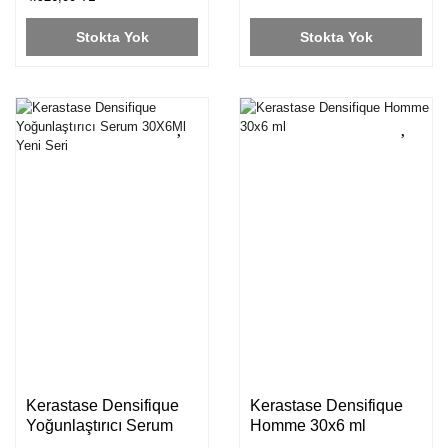
ŞAMPUAN 500ML
Stokta Yok
Stokta Yok
Kerastase Densifique
Kerastase Densifique
Yoğunlaştırıcı Serum
Homme 30x6 ml
30X6Ml Yeni Seri