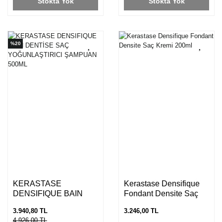
Stokta Yok
Stokta Yok
%20
KERASTASE
Kerastase Densifique
DENSIFIQUE BAIN
Fondant Densite Saç
DENTİSE SAÇ
Kremi 200ml
3.940,80 TL
3.246,00 TL
YOĞUNLAŞTIRICI
4.926,00 TL