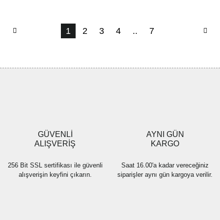
1
2
3
4
..
7
GÜVENLİ
AYNI GÜN
ALIŞVERİŞ
KARGO
256 Bit SSL sertifikası ile güvenli
Saat 16.00'a kadar vereceğiniz
alışverişin keyfini çıkarın.
siparişler aynı gün kargoya verilir.