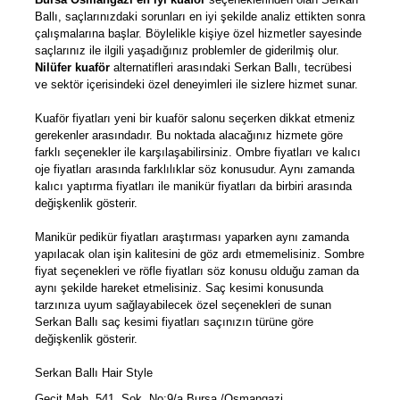
Ballı, saçlarınızdaki sorunları en iyi şekilde analiz ettikten sonra
çalışmalarına başlar. Böylelikle kişiye özel hizmetler sayesinde
saçlarınız ile ilgili yaşadığınız problemler de giderilmiş olur.
Nilüfer kuaför
alternatifleri arasındaki Serkan Ballı, tecrübesi
ve sektör içerisindeki özel deneyimleri ile sizlere hizmet sunar.
Kuaför fiyatları yeni bir kuaför salonu seçerken dikkat etmeniz
gerekenler arasındadır. Bu noktada alacağınız hizmete göre
farklı seçenekler ile karşılaşabilirsiniz. Ombre fiyatları ve kalıcı
oje fiyatları arasında farklılıklar söz konusudur. Aynı zamanda
kalıcı yaptırma fiyatları ile manikür fiyatları da birbiri arasında
değişkenlik gösterir.
Manikür pedikür fiyatları araştırması yaparken aynı zamanda
yapılacak olan işin kalitesini de göz ardı etmemelisiniz. Sombre
fiyat seçenekleri ve röfle fiyatları söz konusu olduğu zaman da
aynı şekilde hareket etmelisiniz. Saç kesimi konusunda
tarzınıza uyum sağlayabilecek özel seçenekleri de sunan
Serkan Ballı saç kesimi fiyatları saçınızın türüne göre
değişkenlik gösterir.
Serkan Ballı Hair Style
Geçit Mah. 541. Sok. No:9/a Bursa /Osmangazi