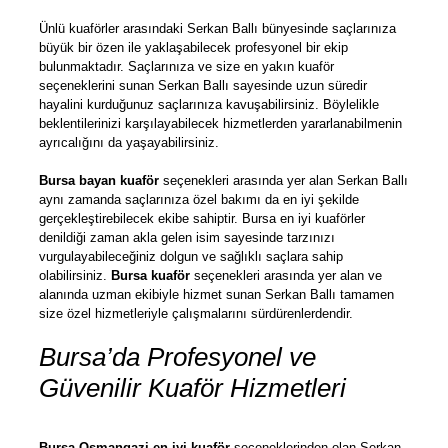
Ünlü kuaförler arasındaki Serkan Ballı bünyesinde saçlarınıza
büyük bir özen ile yaklaşabilecek profesyonel bir ekip
bulunmaktadır. Saçlarınıza ve size en yakın kuaför
seçeneklerini sunan Serkan Ballı sayesinde uzun süredir
hayalini kurduğunuz saçlarınıza kavuşabilirsiniz. Böylelikle
beklentilerinizi karşılayabilecek hizmetlerden yararlanabilmenin
ayrıcalığını da yaşayabilirsiniz.
Bursa bayan kuaför
seçenekleri arasında yer alan Serkan Ballı
aynı zamanda saçlarınıza özel bakımı da en iyi şekilde
gerçekleştirebilecek ekibe sahiptir. Bursa en iyi kuaförler
denildiği zaman akla gelen isim sayesinde tarzınızı
vurgulayabileceğiniz dolgun ve sağlıklı saçlara sahip
olabilirsiniz.
Bursa kuaför
seçenekleri arasında yer alan ve
alanında uzman ekibiyle hizmet sunan Serkan Ballı tamamen
size özel hizmetleriyle çalışmalarını sürdürenlerdendir.
Bursa’da Profesyonel ve
Güvenilir Kuaför Hizmetleri
Bursa Osmangazi en iyi kuaför
seçeneklerinden olan Serkan