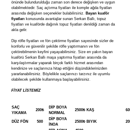
önünde bulundurulduğu zaman son derece değişken ve uygun
olabilmektedir. Saç açtırma fiyatları ile komple ağda fiyatları
arasında değişken seçenekler bulabilirsiniz.
Bayan kuaför
fiyatları
konusunda avantajlar sunan Serkan Ballı, topuz
fiyatları ve kuaförde dağınık topuz fiyatları denildiği zaman da
akla gelir.
Dip röfle fiyatları ve fön çektirme fiyatları sayesinde sizler de
konforlu ve güvenilir şekilde röfle yaptırmanın ve fön
çektirebilmenin keyfini yaşayabilirsiniz. Size en yakın bayan
kuaförü Serkan Ballı maşa yaptırma fiyatları arasında da
karşılaştırmalar yaparak birçok farklı hizmet arasından
kendinize ve saçlarınıza hitap ettiğini düşündüklerinizden
yararlanabilirsiniz. Böylelikle saçlarınızı tarzınız ile uyumlu
olabilecek şekilde kullanmaya başlayabilirsiniz.
FİYAT LİSTEMİZ
SAÇ
DİP BOYA
200₺
2500₺
KAŞ
60
YIKAMA
NORMAL
DİP BOYA
DÜZ FÖN
500
2500₺
BIYIK
20
İNOA