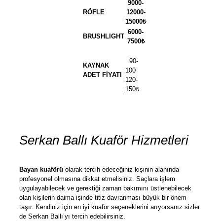
9000-
RÖFLE
12000-
15000₺
6000-
BRUSHLIGHT
7500₺
90-
KAYNAK
100
ADET FİYATI
120-
150₺
Serkan Ballı Kuaför Hizmetleri
Bayan kuaförü
olarak tercih edeceğiniz kişinin alanında
profesyonel olmasına dikkat etmelisiniz. Saçlara işlem
uygulayabilecek ve gerektiği zaman bakımını üstlenebilecek
olan kişilerin daima işinde titiz davranması büyük bir önem
taşır. Kendiniz için en iyi kuaför seçeneklerini arıyorsanız sizler
de Serkan Ballı’yı tercih edebilirsiniz.