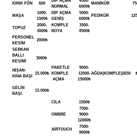
DİP AÇMA
4500-
KIRIK FÖN
600
MANİKÜR
75
NORMAL
6000₺
1000-
DİP AÇMA
5000-
MAŞA
PEDİKÜR
12
1500₺
GENİŞ
6000₺
2000-
KOMPLE
3500-
TOPUZ
3000₺
BOYA
4500₺
PERSONEL
2000₺
KESİM
SERKAN
BALLI
3000₺
KESİMİ
PAKETLE
9000-
NİŞAN-
15.000₺
KOMPLE
12000-
AĞDA(KOMPLE)2650
KINA BAŞI
AÇMA
15000₺
GELİN
15.000₺
BAŞI.
CİLA
1500₺
7500-
OMBRE
9000-
12000₺
7500-
AİRTOUCH
9000₺