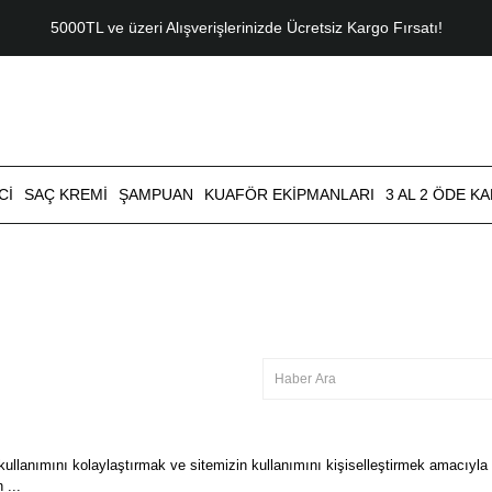
5000TL ve üzeri Alışverişlerinizde Ücretsiz Kargo Fırsatı!
CI
SAÇ KREMI
ŞAMPUAN
KUAFÖR EKIPMANLARI
3 AL 2 ÖDE K
lanımını kolaylaştırmak ve sitemizin kullanımını kişiselleştirmek amacıyla çer
 ...