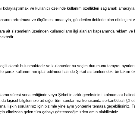
nı kolaylaştırmak ve kullanıcı özelinde kullanım özellikleri sağlamak amacıyla, 
sının artırılması ve ölçülmesi amacıyla, gönderilen iletilerle olan etkileşimi 
 ait sistemlerin üzerinden kullanıcıların ilgi alanları kapsamında reklam ve ben
ektedir.
eçili olarak bulunmaktadır ve kullanıcılar bu seçim durumunu tarayıcı ayarları
likte çerez kullanımının iptal edilmesi halinde Şirket sistemlerindeki bir takı
ama süresi sona erdiğinde veya Şirket’in artık gereksinimi kalmaması halinde 
ya da kişisel bilgilerinize ait diğer tüm sorularınız konusunda
serkan06balli@ho
arına ilişkin sorularınız için bizimle yine aynı yöntemle temasa geçebilirsiniz.
çin elimizden gelen tüm çabayı göstereceğimizden emin olabilirsiniz.