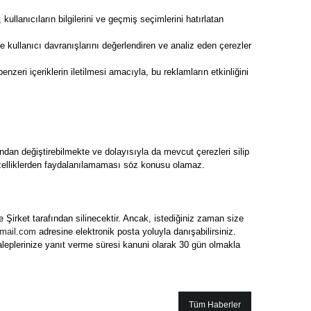
kullanıcıların bilgilerini ve geçmiş seçimlerini hatırlatan
ve kullanıcı davranışlarını değerlendiren ve analiz eden çerezler
zeri içeriklerin iletilmesi amacıyla, bu reklamların etkinliğini
ndan değiştirebilmekte ve dolayısıyla da mevcut çerezleri silip
m özelliklerden faydalanılamaması söz konusu olamaz.
Şirket tarafından silinecektir. Ancak, istediğiniz zaman size
tmail.com
adresine elektronik posta yoluyla danışabilirsiniz.
 Taleplerinize yanıt verme süresi kanuni olarak 30 gün olmakla
Tüm Haberler