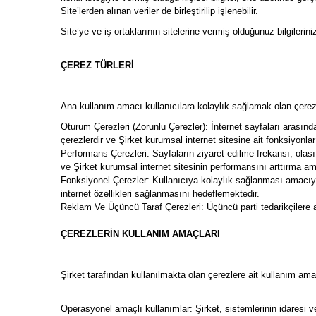
Site’lerden alınan veriler de birleştirilip işlenebilir.
Site’ye ve iş ortaklarının sitelerine vermiş olduğunuz bilgileriniz
ÇEREZ TÜRLERİ
Ana kullanım amacı kullanıcılara kolaylık sağlamak olan çerez
Oturum Çerezleri (Zorunlu Çerezler): İnternet sayfaları arasında
çerezlerdir ve Şirket kurumsal internet sitesine ait fonksiyonlar
Performans Çerezleri: Sayfaların ziyaret edilme frekansı, olası ha
ve Şirket kurumsal internet sitesinin performansını arttırma am
Fonksiyonel Çerezler: Kullanıcıya kolaylık sağlanması amacıyla
internet özellikleri sağlanmasını hedeflemektedir.
Reklam Ve Üçüncü Taraf Çerezleri: Üçüncü parti tedarikçilere a
ÇEREZLERİN KULLANIM AMAÇLARI
Şirket tarafından kullanılmakta olan çerezlere ait kullanım amaç
Operasyonel amaçlı kullanımlar: Şirket, sistemlerinin idaresi