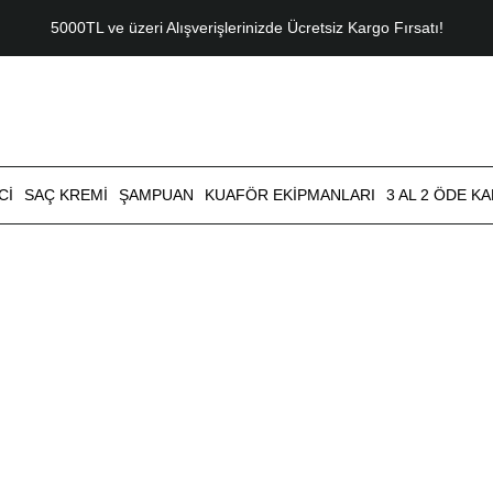
5000TL ve üzeri Alışverişlerinizde Ücretsiz Kargo Fırsatı!
CI
SAÇ KREMI
ŞAMPUAN
KUAFÖR EKIPMANLARI
3 AL 2 ÖDE K