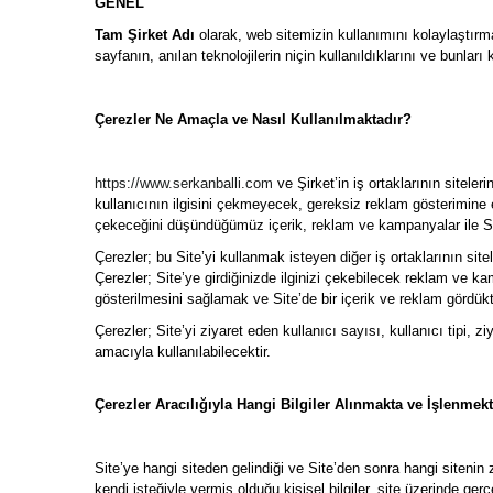
GENEL
Tam Şirket Adı
olarak, web sitemizin kullanımını kolaylaştırma
sayfanın, anılan teknolojilerin niçin kullanıldıklarını ve bunla
Çerezler Ne Amaçla ve Nasıl Kullanılmaktadır?
https://www.serkanballi.com
ve Şirket’in iş ortaklarının sitele
kullanıcının ilgisini çekmeyecek, gereksiz reklam gösterimine 
çekeceğini düşündüğümüz içerik, reklam ve kampanyalar ile Site
Çerezler; bu Site’yi kullanmak isteyen diğer iş ortaklarının sitele
Çerezler; Site’ye girdiğinizde ilginizi çekebilecek reklam ve 
gösterilmesini sağlamak ve Site’de bir içerik ve reklam gördükten
Çerezler; Site’yi ziyaret eden kullanıcı sayısı, kullanıcı tipi, ziy
amacıyla kullanılabilecektir.
Çerezler Aracılığıyla Hangi Bilgiler Alınmakta ve İşlenmek
Site’ye hangi siteden gelindiği ve Site’den sonra hangi sitenin zi
kendi isteğiyle vermiş olduğu kişisel bilgiler, site üzerinde gerçe