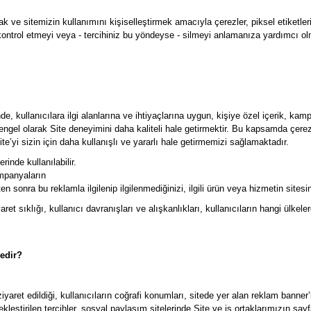
k ve sitemizin kullanımını kişiselleştirmek amacıyla çerezler, piksel etiketleri
rı kontrol etmeyi veya - tercihiniz bu yöndeyse - silmeyi anlamanıza yardımcı ol
rinde, kullanıcılara ilgi alanlarına ve ihtiyaçlarına uygun, kişiye özel içeri
engel olarak Site deneyimini daha kaliteli hale getirmektir. Bu kapsamda çer
’yi sizin için daha kullanışlı ve yararlı hale getirmemizi sağlamaktadır.
rinde kullanılabilir.
kampanyaların
 sonra bu reklamla ilgilenip ilgilenmediğinizi, ilgili ürün veya hizmetin sitesin
aret sıklığı, kullanıcı davranışları ve alışkanlıkları, kullanıcıların hangi ülkeler
tedir?
yaret edildiği, kullanıcıların coğrafi konumları, sitede yer alan reklam banner’la
kleştirilen tercihler, sosyal paylaşım sitelerinde Site ve iş ortaklarımızın sayfal