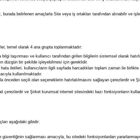
, burada belirlenen amaçlarla Site veya iş ortakları tarafından alınabilir ve işlen
ler, temel olarak 4 ana grupta toplanmaktadır:
 bilgi taşınması ve kullanıcı tarafından girilen bilgilerin sistemsel olarak hat
ın düzgün bir şekilde işleyebilmesi için gereklidir.
ta iletileri, kullanıcıların ilgili sayfada harcadıkları toplam zaman ile birlikte
acıyla kullanılmaktadır.
 önceden seçili olan seçeneklerin hatırlatılmasını sağlayan çerezlerdir ve Şi
it çerezlerdir ve Şirket kurumsal internet sitesindeki bazı fonksiyonların kul
ları aşağıdaki gibidir:
 ve güvenliğinin sağlanması amacıyla, bu sitedeki fonksiyonlardan yararlanmay