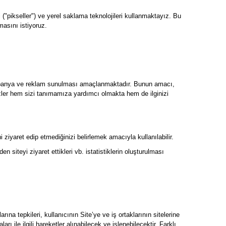
 ("pikseller") ve yerel saklama teknolojileri kullanmaktayız. Bu
masını istiyoruz.
k, kampanya ve reklam sunulması amaçlanmaktadır. Bunun amacı,
ezler hem sizi tanımamıza yardımcı olmakta hem de ilginizi
i ziyaret edip etmediğinizi belirlemek amacıyla kullanılabilir.
den siteyi ziyaret ettikleri vb. istatistiklerin oluşturulması
rına tepkileri, kullanıcının Site’ye ve iş ortaklarının sitelerine
arı ile ilgili hareketler alınabilecek ve işlenebilecektir. Farklı