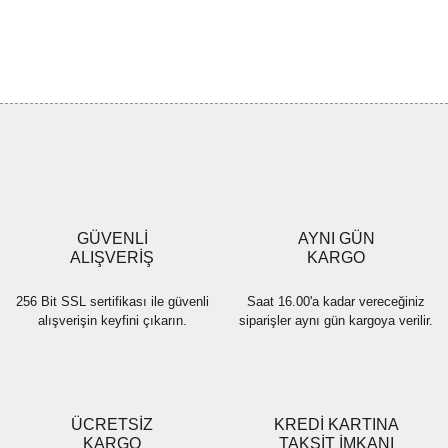
Bu ürünün fiyat bilgisi, resim, ürün açıklamalarında ve diğer
konularda yetersiz gördüğünüz noktaları öneri formunu kullanarak
Bu ürüne ilk yorumu siz yapın!
tarafımıza iletebilirsiniz.
Görüş ve önerileriniz için teşekkür ederiz.
Yorum Yaz
Ürün resmi kalitesiz, bozuk veya görüntülenemiyor.
Ürün açıklamasında eksik bilgiler bulunuyor.
Ürün bilgilerinde hatalar bulunuyor.
Ürün fiyatı diğer sitelerden daha pahalı.
GÜVENLİ
AYNI GÜN
Bu ürüne benzer farklı alternatifler olmalı.
ALIŞVERİŞ
KARGO
256 Bit SSL sertifikası ile güvenli
Saat 16.00'a kadar vereceğiniz
alışverişin keyfini çıkarın.
siparişler aynı gün kargoya verilir.
Gönder
ÜCRETSİZ
KREDİ KARTINA
KARGO
TAKSİT İMKANI