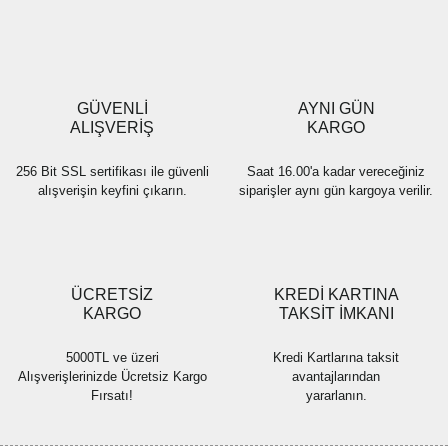
Ürün resmi kalitesiz, bozuk veya görüntülenemiyor.
Ürün açıklamasında eksik bilgiler bulunuyor.
Ürün bilgilerinde hatalar bulunuyor.
Ürün fiyatı diğer sitelerden daha pahalı.
GÜVENLİ
AYNI GÜN
Bu ürüne benzer farklı alternatifler olmalı.
ALIŞVERİŞ
KARGO
256 Bit SSL sertifikası ile güvenli
Saat 16.00'a kadar vereceğiniz
alışverişin keyfini çıkarın.
siparişler aynı gün kargoya verilir.
Gönder
ÜCRETSİZ
KREDİ KARTINA
KARGO
TAKSİT İMKANI
5000TL ve üzeri
Kredi Kartlarına taksit
Alışverişlerinizde Ücretsiz Kargo
avantajlarından
Fırsatı!
yararlanın.