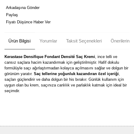
Arkadaşına Gönder
Paylaş
Fiyatı Düşünce Haber Ver
Ürün Bilgisi
Yorumlar
Taksit Seçenekleri
Önerileriniz
Kerastase Densifique Fondant Densité Saç Kremi
, ince telli ve
cansız saçlara hacim kazandırmak için geliştirilmiştir. Hafif dokulu
formülüyle saçı ağırlaştırmadan kolayca açılmasını sağlar ve dolgun bir
görünüm yaratır.
Saç tellerine yoğunluk kazandıran özel içeriği
,
saçları güçlendirir ve daha dolgun bir his bırakır. Günlük kullanım için
uygun olan bu krem, saçınıza canlılık ve parlaklık katmak için ideal bir
seçimdir.
Bu ürünün fiyat bilgisi, resim, ürün açıklamalarında ve diğer
konularda yetersiz gördüğünüz noktaları öneri formunu kullanarak
Bu ürüne ilk yorumu siz yapın!
tarafımıza iletebilirsiniz.
Görüş ve önerileriniz için teşekkür ederiz.
Yorum Yaz