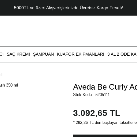
5000TL ve üzeri Alışverişlerinizde Ücretsiz Kargo Fırsatı!
CI
SAÇ KREMI
ŞAMPUAN
KUAFÖR EKIPMANLARI
3 AL 2 ÖDE K
ml
Aveda Be Curly A
Stok Kodu : 5205111
3.092,65 TL
* 292,26 TL den başlayan taksitlerle