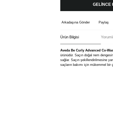
GELİNCE
Arkadaşına Gönder
Paylaş
Ürün Bilgisi
Yoruml
Aveda Be Curly Advanced Co-Wa
ürünüdür. Saçın doğal nem dengesi
sağlar. Saçın şekillendirilmesine ya
saçların bakımı için mükemmel bir
Bu ürünün fiyat bilgisi, resim, ü
formunu kullanarak tarafımıza ilete
Görüş ve önerileriniz için teşekkü
Ürün resmi kalitesiz, bozuk ve
Ürün açıklamasında eksik bilgi