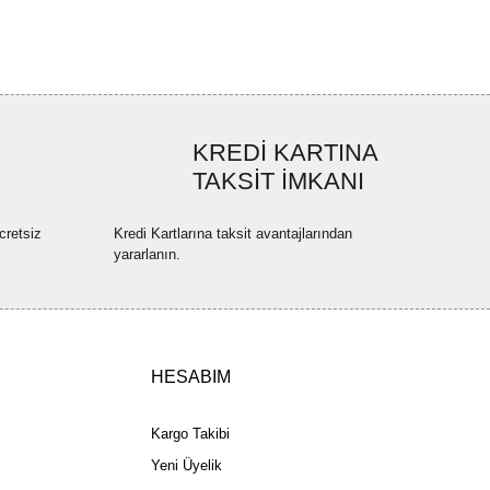
uyor.
a pahalı.
ler olmalı.
KREDİ KARTINA
TAKSİT İMKANI
Gönder
cretsiz
Kredi Kartlarına taksit avantajlarından
yararlanın.
HESABIM
Kargo Takibi
Yeni Üyelik