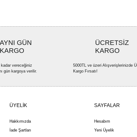
Ürün bilgilerinde hatalar bulun
Ürün fiyatı diğer sitelerden dah
Bu ürüne benzer farklı alternatif
AYNI GÜN
ÜCRETSİZ
KARGO
KARGO
 kadar vereceğiniz
5000TL ve üzeri Alışverişlerinizde Ü
nı gün kargoya verilir.
Kargo Fırsatı!
ÜYELİK
SAYFALAR
Hakkımızda
Hesabım
İade Şartları
Yeni Üyelik