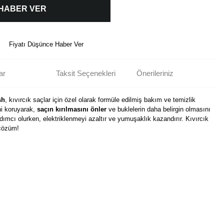
 HABER VER
Fiyatı Düşünce Haber Ver
ar
Taksit Seçenekleri
Önerileriniz
sh
, kıvırcık saçlar için özel olarak formüle edilmiş bakım ve temizlik
ni koruyarak,
saçın kırılmasını önler
ve buklelerin daha belirgin olmasını
rdımcı olurken, elektriklenmeyi azaltır ve yumuşaklık kazandırır. Kıvırcık
 çözüm!
rün açıklamalarında ve diğer konularda yetersiz gördüğünüz noktaları öneri
bilirsiniz.
Bu ürüne ilk yorumu siz yapın!
r ederiz.
ya görüntülenemiyor.
Yorum Yaz
ler bulunuyor.