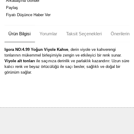
Arkadaşına Gönder
Paylaş
Fiyatı Düşünce Haber Ver
Ürün Bilgisi
Yorumlar
Taksit Seçenekleri
Önerileriniz
Igora NO:4.99 Yoğun Viyole Kahve
, derin viyole ve kahverengi
tonlarının mükemmel birleşimiyle zengin ve etkileyici bir renk sunar.
Viyole alt tonları
ile saçınıza derinlik ve parlaklık kazandırır. Uzun süre
kalıcı renk ve beyaz örtücülüğü ile saçı besler, sağlıklı ve doğal bir
görünüm sağlar.
Bu ürünün fiyat bilgisi, resim, ürün açıklamalarında ve diğer
konularda yetersiz gördüğünüz noktaları öneri formunu kullanarak
Bu ürüne ilk yorumu siz yapın!
tarafımıza iletebilirsiniz.
Görüş ve önerileriniz için teşekkür ederiz.
Yorum Yaz
Ürün resmi kalitesiz, bozuk veya görüntülenemiyor.
Ürün açıklamasında eksik bilgiler bulunuyor.