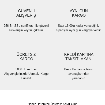
Ürün bilgilerinde hatalar bulunuyor.
Ürün fiyatı diğer sitelerden daha pahalı.
GÜVENLİ
AYNI GÜN
Bu ürüne benzer farklı alternatifler olmalı.
ALIŞVERİŞ
KARGO
256 Bit SSL sertifikası ile güvenli
Saat 16.00'a kadar vereceğiniz
alışverişin keyfini çıkarın.
siparişler aynı gün kargoya verilir.
Gönder
ÜCRETSİZ
KREDİ KARTINA
KARGO
TAKSİT İMKANI
5000TL ve üzeri
Kredi Kartlarına taksit
Alışverişlerinizde Ücretsiz Kargo
avantajlarından
Fırsatı!
yararlanın.
Haber Listemize Ücretsiz Kayıt Olun