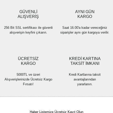
Ürün bilgilerinde hatalar bulunuyor.
Ürün fiyatı diğer sitelerden daha pahalı.
GÜVENLİ
AYNI GÜN
Bu ürüne benzer farklı alternatifler olmalı.
ALIŞVERİŞ
KARGO
256 Bit SSL sertifikası ile güvenli
Saat 16.00'a kadar vereceğiniz
alışverişin keyfini çıkarın.
siparişler aynı gün kargoya verilir.
Gönder
ÜCRETSİZ
KREDİ KARTINA
KARGO
TAKSİT İMKANI
5000TL ve üzeri
Kredi Kartlarına taksit
Alışverişlerinizde Ücretsiz Kargo
avantajlarından
Fırsatı!
yararlanın.
Haber Listemize Ücretsiz Kayıt Olun