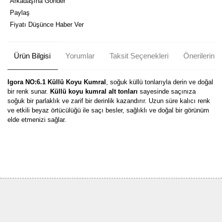
Arkadaşına Gönder
Paylaş
Fiyatı Düşünce Haber Ver
Ürün Bilgisi
Yorumlar
Taksit Seçenekleri
Önerileriniz
Igora NO:6.1 Küllü Koyu Kumral
, soğuk küllü tonlarıyla derin ve doğal
bir renk sunar.
Küllü koyu kumral alt tonları
sayesinde saçınıza
soğuk bir parlaklık ve zarif bir derinlik kazandırır. Uzun süre kalıcı renk
ve etkili beyaz örtücülüğü ile saçı besler, sağlıklı ve doğal bir görünüm
elde etmenizi sağlar.
Bu ürünün fiyat bilgisi, resim, ürün açıklamalarında ve diğer
konularda yetersiz gördüğünüz noktaları öneri formunu kullanarak
Bu ürüne ilk yorumu siz yapın!
tarafımıza iletebilirsiniz.
Görüş ve önerileriniz için teşekkür ederiz.
Yorum Yaz
Ürün resmi kalitesiz, bozuk veya görüntülenemiyor.
Ürün açıklamasında eksik bilgiler bulunuyor.