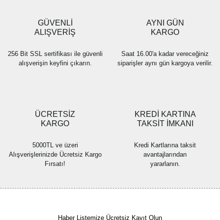
Ürün bilgilerinde hatalar bulunuyor.
Ürün fiyatı diğer sitelerden daha pahalı.
GÜVENLİ
AYNI GÜN
Bu ürüne benzer farklı alternatifler olmalı.
ALIŞVERİŞ
KARGO
256 Bit SSL sertifikası ile güvenli
Saat 16.00'a kadar vereceğiniz
alışverişin keyfini çıkarın.
siparişler aynı gün kargoya verilir.
Gönder
ÜCRETSİZ
KREDİ KARTINA
KARGO
TAKSİT İMKANI
5000TL ve üzeri
Kredi Kartlarına taksit
Alışverişlerinizde Ücretsiz Kargo
avantajlarından
Fırsatı!
yararlanın.
Haber Listemize Ücretsiz Kayıt Olun