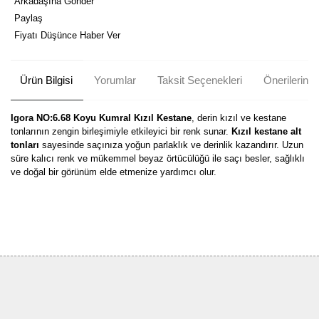
Arkadaşına Gönder
Paylaş
Fiyatı Düşünce Haber Ver
Ürün Bilgisi
Yorumlar
Taksit Seçenekleri
Önerileriniz
Igora NO:6.68 Koyu Kumral Kızıl Kestane
, derin kızıl ve kestane
tonlarının zengin birleşimiyle etkileyici bir renk sunar.
Kızıl kestane alt
tonları
sayesinde saçınıza yoğun parlaklık ve derinlik kazandırır. Uzun
süre kalıcı renk ve mükemmel beyaz örtücülüğü ile saçı besler, sağlıklı
ve doğal bir görünüm elde etmenize yardımcı olur.
Bu ürünün fiyat bilgisi, resim, ürün açıklamalarında ve diğer
konularda yetersiz gördüğünüz noktaları öneri formunu kullanarak
Bu ürüne ilk yorumu siz yapın!
tarafımıza iletebilirsiniz.
Görüş ve önerileriniz için teşekkür ederiz.
Yorum Yaz
Ürün resmi kalitesiz, bozuk veya görüntülenemiyor.
Ürün açıklamasında eksik bilgiler bulunuyor.