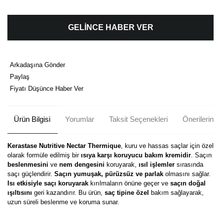
GELİNCE HABER VER
Arkadaşına Gönder
Paylaş
Fiyatı Düşünce Haber Ver
Ürün Bilgisi
Yorumlar
Taksit Seçenekleri
Önerileriniz
Kerastase Nutritive Nectar Thermique
, kuru ve hassas saçlar için özel
olarak formüle edilmiş bir
ısıya karşı koruyucu bakım kremidir
. Saçın
beslenmesini
ve
nem dengesini
koruyarak,
ısıl işlemler
sırasında
saçı güçlendirir.
Saçın yumuşak, pürüzsüz ve parlak
olmasını sağlar.
Isı etkisiyle saçı koruyarak
kırılmaların önüne geçer ve
saçın doğal
ışıltısını
geri kazandırır. Bu ürün,
saç tipine özel
bakım sağlayarak,
uzun süreli beslenme ve koruma sunar.