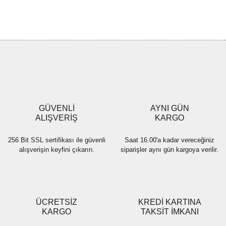
Bu ürünün fiyat bilgisi, resim, ürün açıklamalarında ve diğer
konularda yetersiz gördüğünüz noktaları öneri formunu kullanarak
Bu ürüne ilk yorumu siz yapın!
tarafımıza iletebilirsiniz.
Görüş ve önerileriniz için teşekkür ederiz.
Yorum Yaz
Ürün resmi kalitesiz, bozuk veya görüntülenemiyor.
Ürün açıklamasında eksik bilgiler bulunuyor.
Ürün bilgilerinde hatalar bulunuyor.
Ürün fiyatı diğer sitelerden daha pahalı.
GÜVENLİ
AYNI GÜN
Bu ürüne benzer farklı alternatifler olmalı.
ALIŞVERİŞ
KARGO
256 Bit SSL sertifikası ile güvenli
Saat 16.00'a kadar vereceğiniz
alışverişin keyfini çıkarın.
siparişler aynı gün kargoya verilir.
Gönder
ÜCRETSİZ
KREDİ KARTINA
KARGO
TAKSİT İMKANI