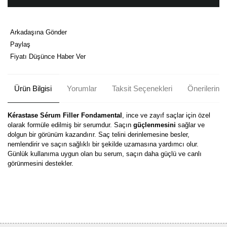
Arkadaşına Gönder
Paylaş
Fiyatı Düşünce Haber Ver
Ürün Bilgisi
Yorumlar
Taksit Seçenekleri
Önerileriniz
Kérastase Sérum Filler Fondamental
, ince ve zayıf saçlar için özel
olarak formüle edilmiş bir serumdur. Saçın
güçlenmesini
sağlar ve
dolgun bir görünüm kazandırır. Saç telini derinlemesine besler,
nemlendirir ve saçın sağlıklı bir şekilde uzamasına yardımcı olur.
Günlük kullanıma uygun olan bu serum, saçın daha güçlü ve canlı
görünmesini destekler.
Bu ürünün fiyat bilgisi, resim, ürün açıklamalarında ve diğer
konularda yetersiz gördüğünüz noktaları öneri formunu kullanarak
Bu ürüne ilk yorumu siz yapın!
tarafımıza iletebilirsiniz.
Görüş ve önerileriniz için teşekkür ederiz.