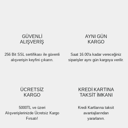
Yorum Yaz
Ürün resmi kalitesiz, bozuk veya görüntülenemiyor.
Ürün açıklamasında eksik bilgiler bulunuyor.
Ürün bilgilerinde hatalar bulunuyor.
Ürün fiyatı diğer sitelerden daha pahalı.
GÜVENLİ
AYNI GÜN
Bu ürüne benzer farklı alternatifler olmalı.
ALIŞVERİŞ
KARGO
256 Bit SSL sertifikası ile güvenli
Saat 16.00'a kadar vereceğiniz
alışverişin keyfini çıkarın.
siparişler aynı gün kargoya verilir.
Gönder
ÜCRETSİZ
KREDİ KARTINA
KARGO
TAKSİT İMKANI
5000TL ve üzeri
Kredi Kartlarına taksit
Alışverişlerinizde Ücretsiz Kargo
avantajlarından
Fırsatı!
yararlanın.