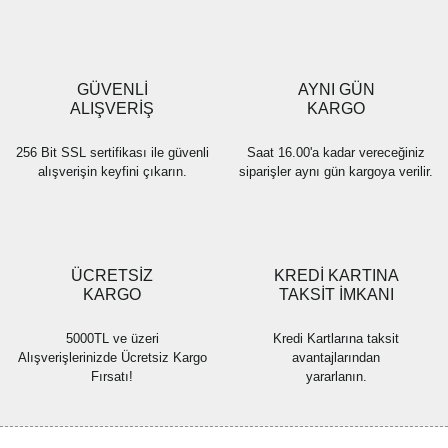
Ürün açıklamasında eksik bilgiler bulunuyor.
Ürün bilgilerinde hatalar bulunuyor.
Ürün fiyatı diğer sitelerden daha pahalı.
GÜVENLİ
AYNI GÜN
Bu ürüne benzer farklı alternatifler olmalı.
ALIŞVERİŞ
KARGO
256 Bit SSL sertifikası ile güvenli
Saat 16.00'a kadar vereceğiniz
alışverişin keyfini çıkarın.
siparişler aynı gün kargoya verilir.
Gönder
ÜCRETSİZ
KREDİ KARTINA
KARGO
TAKSİT İMKANI
5000TL ve üzeri
Kredi Kartlarına taksit
Alışverişlerinizde Ücretsiz Kargo
avantajlarından
Fırsatı!
yararlanın.