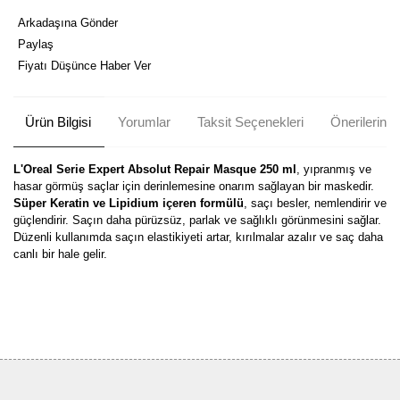
Arkadaşına Gönder
Paylaş
Fiyatı Düşünce Haber Ver
Ürün Bilgisi
Yorumlar
Taksit Seçenekleri
Önerileriniz
L'Oreal Serie Expert Absolut Repair Masque 250 ml
, yıpranmış ve
hasar görmüş saçlar için derinlemesine onarım sağlayan bir maskedir.
Süper Keratin ve Lipidium içeren formülü
, saçı besler, nemlendirir ve
güçlendirir. Saçın daha pürüzsüz, parlak ve sağlıklı görünmesini sağlar.
Düzenli kullanımda saçın elastikiyeti artar, kırılmalar azalır ve saç daha
canlı bir hale gelir.
Bu ürünün fiyat bilgisi, resim, ürün açıklamalarında ve diğer
konularda yetersiz gördüğünüz noktaları öneri formunu kullanarak
Bu ürüne ilk yorumu siz yapın!
tarafımıza iletebilirsiniz.
Görüş ve önerileriniz için teşekkür ederiz.
Yorum Yaz
Ürün resmi kalitesiz, bozuk veya görüntülenemiyor.