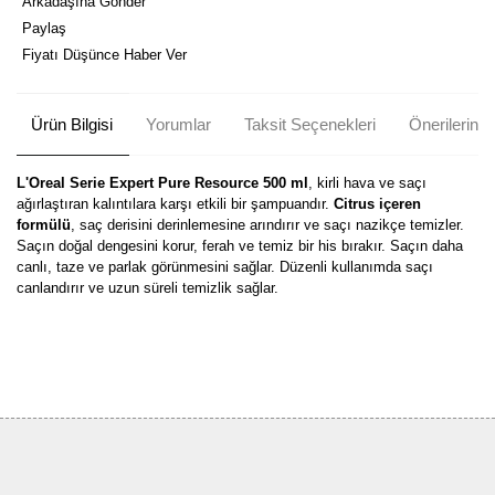
Arkadaşına Gönder
Paylaş
Fiyatı Düşünce Haber Ver
Ürün Bilgisi
Yorumlar
Taksit Seçenekleri
Önerileriniz
L'Oreal Serie Expert Pure Resource 500 ml
, kirli hava ve saçı
ağırlaştıran kalıntılara karşı etkili bir şampuandır.
Citrus içeren
formülü
, saç derisini derinlemesine arındırır ve saçı nazikçe temizler.
Saçın doğal dengesini korur, ferah ve temiz bir his bırakır. Saçın daha
canlı, taze ve parlak görünmesini sağlar. Düzenli kullanımda saçı
canlandırır ve uzun süreli temizlik sağlar.
Bu ürünün fiyat bilgisi, resim, ürün açıklamalarında ve diğer
konularda yetersiz gördüğünüz noktaları öneri formunu kullanarak
Bu ürüne ilk yorumu siz yapın!
tarafımıza iletebilirsiniz.
Görüş ve önerileriniz için teşekkür ederiz.
Yorum Yaz
Ürün resmi kalitesiz, bozuk veya görüntülenemiyor.
Ürün açıklamasında eksik bilgiler bulunuyor.