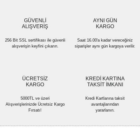
Ürün bilgilerinde hatalar bulunuyor.
Ürün fiyatı diğer sitelerden daha pahalı.
GÜVENLİ
AYNI GÜN
Bu ürüne benzer farklı alternatifler olmalı.
ALIŞVERİŞ
KARGO
256 Bit SSL sertifikası ile güvenli
Saat 16.00'a kadar vereceğiniz
alışverişin keyfini çıkarın.
siparişler aynı gün kargoya verilir.
Gönder
ÜCRETSİZ
KREDİ KARTINA
KARGO
TAKSİT İMKANI
5000TL ve üzeri
Kredi Kartlarına taksit
Alışverişlerinizde Ücretsiz Kargo
avantajlarından
Fırsatı!
yararlanın.