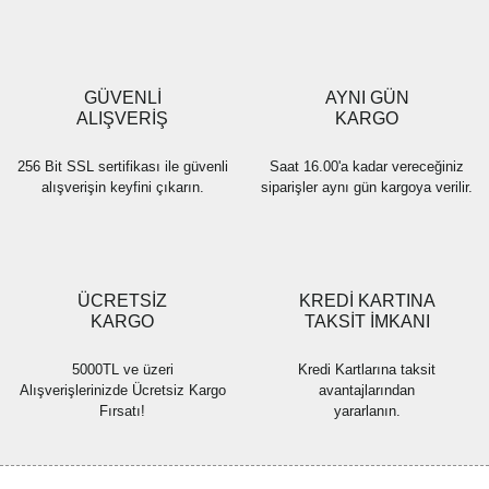
Ürün açıklamasında eksik bilgiler bulunuyor.
Ürün bilgilerinde hatalar bulunuyor.
Ürün fiyatı diğer sitelerden daha pahalı.
GÜVENLİ
AYNI GÜN
Bu ürüne benzer farklı alternatifler olmalı.
ALIŞVERİŞ
KARGO
256 Bit SSL sertifikası ile güvenli
Saat 16.00'a kadar vereceğiniz
alışverişin keyfini çıkarın.
siparişler aynı gün kargoya verilir.
Gönder
ÜCRETSİZ
KREDİ KARTINA
KARGO
TAKSİT İMKANI
5000TL ve üzeri
Kredi Kartlarına taksit
Alışverişlerinizde Ücretsiz Kargo
avantajlarından
Fırsatı!
yararlanın.