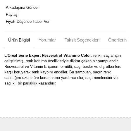
Arkadaşına Gönder
Paylaş
Fiyatı Düşünce Haber Ver
Ürün Bilgisi
Yorumlar
Taksit Seçenekleri
Önerileriniz
L'Oreal Serie Expert Resveratrol Vitamino Color
, renkli saçlar için
geliştirilmiş, renk koruma özellikleriyle dikkat çeken bir şampuandır.
Resveratrol ve Vitamin E içeren formülü, saçı besler ve dış etkenlere
karşı koruyarak renk kaybını engeller. Bu şampuan, saçın renk
canlılığını uzun süre korumasına yardımcı olur, saçı nemlendirir ve
sağlıklı bir parlaklık kazandırır.
Bu ürünün fiyat bilgisi, resim, ürün açıklamalarında ve diğer
konularda yetersiz gördüğünüz noktaları öneri formunu kullanarak
Bu ürüne ilk yorumu siz yapın!
tarafımıza iletebilirsiniz.
Görüş ve önerileriniz için teşekkür ederiz.
Yorum Yaz
Ürün resmi kalitesiz, bozuk veya görüntülenemiyor.