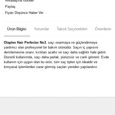
Arkadaşına Gönder
Paylaş
Fiyatı Düşünce Haber Ver
Ürün Bilgisi
Yorumlar
Taksit Seçenekleri
Önerileriniz
Olaplex Hair Perfector No3
, saçı onarmaya ve güçlendirmeye
yardımcı olan profesyonel bir bakım ürünüdür. Saçın iç yapısını
derinlemesine onarır, kırıkları azaltır ve saçı daha sağlıklı hale getirir.
Düzenli kullanımda, saçı daha parlak, pürüzsüz ve canlı gösterir. Evde
kullanım için uygun olan bu ürün, tüm saç tipleri için idealdir ve
kimyasal işlemlerden zarar görmüş saçları yeniden yapılandırır.
Bu ürünün fiyat bilgisi, resim, ürün açıklamalarında ve diğer
konularda yetersiz gördüğünüz noktaları öneri formunu kullanarak
tarafımıza iletebilirsiniz.
Görüş ve önerileriniz için teşekkür ederiz.
Mükemmel
Olaplex bir harika ❤️
Ürün resmi kalitesiz, bozuk veya görüntülenemiyor.
Ürün açıklamasında eksik bilgiler bulunuyor.