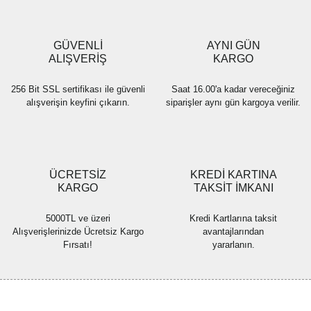
R... Y... | 12/06/2021
Ürün bilgilerinde hatalar bulunuyor.
Ürün fiyatı diğer sitelerden daha pahalı.
GÜVENLİ
AYNI GÜN
Yorum Yaz
Bu ürüne benzer farklı alternatifler olmalı.
ALIŞVERİŞ
KARGO
256 Bit SSL sertifikası ile güvenli
Saat 16.00'a kadar vereceğiniz
alışverişin keyfini çıkarın.
siparişler aynı gün kargoya verilir.
Gönder
ÜCRETSİZ
KREDİ KARTINA
KARGO
TAKSİT İMKANI
5000TL ve üzeri
Kredi Kartlarına taksit
Alışverişlerinizde Ücretsiz Kargo
avantajlarından
Fırsatı!
yararlanın.