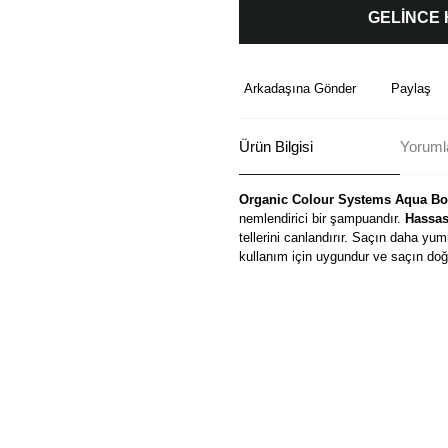
GELİNCE
Arkadaşına Gönder
Paylaş
Ürün Bilgisi
Yoruml
Organic Colour Systems Aqua B
nemlendirici bir şampuandır.
Hassas
tellerini canlandırır. Saçın daha y
kullanım için uygundur ve saçın doğa
Bu ürünün fiyat bilgisi, resim, ü
formunu kullanarak tarafımıza ilete
Görüş ve önerileriniz için teşekkü
Ürün resmi kalitesiz, bozuk ve
Ürün açıklamasında eksik bilgi