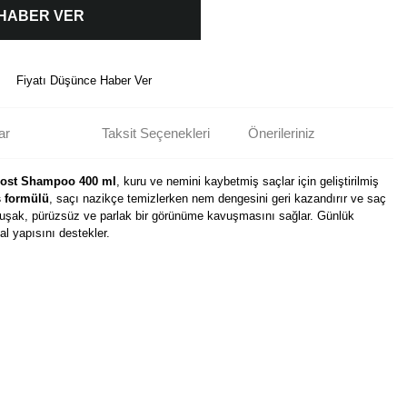
 HABER VER
Fiyatı Düşünce Haber Ver
ar
Taksit Seçenekleri
Önerileriniz
oost Shampoo 400 ml
, kuru ve nemini kaybetmiş saçlar için geliştirilmiş
 formülü
, saçı nazikçe temizlerken nem dengesini geri kazandırır ve saç
umuşak, pürüzsüz ve parlak bir görünüme kavuşmasını sağlar. Günlük
l yapısını destekler.
rün açıklamalarında ve diğer konularda yetersiz gördüğünüz noktaları öneri
bilirsiniz.
Bu ürüne ilk yorumu siz yapın!
r ederiz.
ya görüntülenemiyor.
Yorum Yaz
ler bulunuyor.