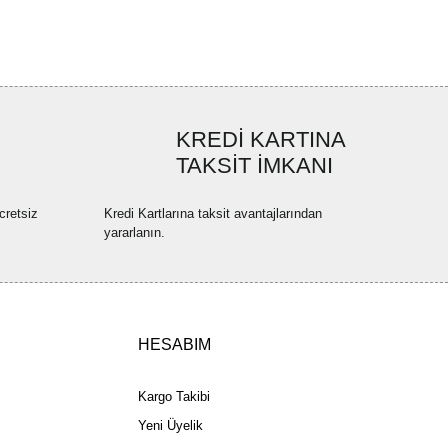
uyor.
a pahalı.
ler olmalı.
KREDİ KARTINA
TAKSİT İMKANI
Gönder
cretsiz
Kredi Kartlarına taksit avantajlarından
yararlanın.
HESABIM
Kargo Takibi
Yeni Üyelik