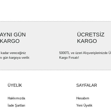
Ürün bilgilerinde hatalar bulun
Ürün fiyatı diğer sitelerden dah
Bu ürüne benzer farklı alternatif
AYNI GÜN
ÜCRETSİZ
KARGO
KARGO
 kadar vereceğiniz
5000TL ve üzeri Alışverişlerinizde Ü
nı gün kargoya verilir.
Kargo Fırsatı!
ÜYELİK
SAYFALAR
Hakkımızda
Hesabım
İade Şartları
Yeni Üyelik