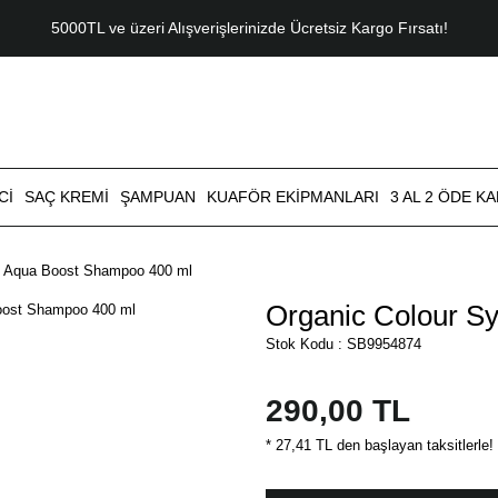
5000TL ve üzeri Alışverişlerinizde Ücretsiz Kargo Fırsatı!
CI
SAÇ KREMI
ŞAMPUAN
KUAFÖR EKIPMANLARI
3 AL 2 ÖDE K
s Aqua Boost Shampoo 400 ml
Organic Colour S
Stok Kodu : SB9954874
290,00 TL
* 27,41 TL den başlayan taksitlerle!