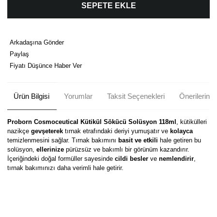
SEPETE EKLE
Arkadaşına Gönder
Paylaş
Fiyatı Düşünce Haber Ver
Ürün Bilgisi
Yorumlar
Taksit Seçenekleri
Önerileriniz
Proborn Cosmoceutical Kütikül Sökücü Solüsyon 118ml
, kütikülleri
nazikçe
gevşeterek
tırnak etrafındaki deriyi yumuşatır ve
kolayca
temizlenmesini sağlar. Tırnak bakımını
basit ve etkili
hale getiren bu
solüsyon,
ellerinize
pürüzsüz ve bakımlı bir görünüm kazandırır.
İçeriğindeki doğal formüller sayesinde
cildi besler
ve
nemlendirir
,
tırnak bakımınızı daha verimli hale getirir.
Bu ürünün fiyat bilgisi, resim, ürün açıklamalarında ve diğer
konularda yetersiz gördüğünüz noktaları öneri formunu kullanarak
Bu ürüne ilk yorumu siz yapın!
tarafımıza iletebilirsiniz.