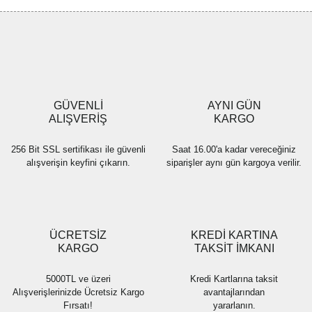
Görüş ve önerileriniz için teşekkür ederiz.
Yorum Yaz
Ürün resmi kalitesiz, bozuk veya görüntülenemiyor.
Ürün açıklamasında eksik bilgiler bulunuyor.
Ürün bilgilerinde hatalar bulunuyor.
Ürün fiyatı diğer sitelerden daha pahalı.
GÜVENLİ
AYNI GÜN
Bu ürüne benzer farklı alternatifler olmalı.
ALIŞVERİŞ
KARGO
256 Bit SSL sertifikası ile güvenli
Saat 16.00'a kadar vereceğiniz
alışverişin keyfini çıkarın.
siparişler aynı gün kargoya verilir.
Gönder
ÜCRETSİZ
KREDİ KARTINA
KARGO
TAKSİT İMKANI
5000TL ve üzeri
Kredi Kartlarına taksit
Alışverişlerinizde Ücretsiz Kargo
avantajlarından
Fırsatı!
yararlanın.