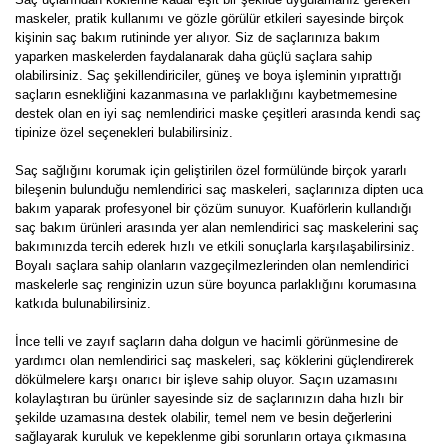
maskeler, pratik kullanımı ve gözle görülür etkileri sayesinde birçok
kişinin saç bakım rutininde yer alıyor. Siz de saçlarınıza bakım
yaparken maskelerden faydalanarak daha güçlü saçlara sahip
olabilirsiniz. Saç şekillendiriciler, güneş ve boya işleminin yıprattığı
saçların esnekliğini kazanmasına ve parlaklığını kaybetmemesine
destek olan en iyi saç nemlendirici maske çeşitleri arasında kendi saç
tipinize özel seçenekleri bulabilirsiniz.
Saç sağlığını korumak için geliştirilen özel formülünde birçok yararlı
bileşenin bulunduğu nemlendirici saç maskeleri, saçlarınıza dipten uca
bakım yaparak profesyonel bir çözüm sunuyor. Kuaförlerin kullandığı
saç bakım ürünleri arasında yer alan nemlendirici saç maskelerini saç
bakımınızda tercih ederek hızlı ve etkili sonuçlarla karşılaşabilirsiniz.
Boyalı saçlara sahip olanların vazgeçilmezlerinden olan nemlendirici
maskelerle saç renginizin uzun süre boyunca parlaklığını korumasına
katkıda bulunabilirsiniz.
İnce telli ve zayıf saçların daha dolgun ve hacimli görünmesine de
yardımcı olan nemlendirici saç maskeleri, saç köklerini güçlendirerek
dökülmelere karşı onarıcı bir işleve sahip oluyor. Saçın uzamasını
kolaylaştıran bu ürünler sayesinde siz de saçlarınızın daha hızlı bir
şekilde uzamasına destek olabilir, temel nem ve besin değerlerini
sağlayarak kuruluk ve kepeklenme gibi sorunların ortaya çıkmasına