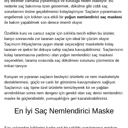
dış etkenler zamanla yıpranmaya ve kuruluğa neden olabiliyor. Bu
nedenle saç bakımına özen göstermek, dökülme gibi ciddi saç
sorunlarının önüne geçebilmenizi kolaylaştırıyor. Saçların yıpranmasını
engellemek için kökten uca etkili bir
yoğun nemlendirici saç maskesi
ile bakım yapabilmek son derece önemli oluyor.
Özellikle kuru ve cansız saçlar için sıklıkla tercih edilen bu ürünler,
banyo sonrasında zor taranan saçlar için ideal bir çözüm oluyor.
Saçınızın ihtiyaçlarına uygun olarak seçeceğiniz maskelerle kolay
taranan ve ipeksi bir dokuya sahip saçlara kavuşabilirsiniz. Saçlarınızın
kolay taranmasına yardımcı olan yoğun nemlendirici saç maskesi
seçenekleri, tarama sırasında saç dökülmesi sorununu çözmenize de
imkan tanıyor.
Kuruyan ve yıpranan saçların besleyici ürünlerle ve nem maskeleriyle
desteklenmesi, güçlü ve canlı bir görünüme kavuşmalarını sağlıyor.
Saçlarınızı saç tipine özel ürünlerle temizleyerek kir ve yağdan
arındırdıktan sonra nem dengesi için gerekli olan saç derisi nemlendirici
maske ile güçlendirebilir, yumuşaklığını geri kazandırabilirsiniz.
En İyi Saç Nemlendirici Maske
Saç uçlarından köklerine kadar eşit bir şekilde uygulamanız gereken