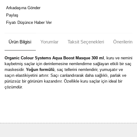
Arkadaşına Gönder
Paylaş
Fiyatı Düşünce Haber Ver
Ürün Bilgisi
Yorumlar
Taksit Seçenekleri
Önerileriniz
Organic Colour Systems Aqua Boost Masque 300 ml
, kuru ve nemini
kaybetmiş saçlar için derinlemesine nemlendirme sağlayan etkili bir saç
maskesidir.
Yoğun formülü
, saç tellerini nemlendirir, yumuşatır ve
saçın elastikiyetini artırır. Saçı canlandırarak daha sağlıklı, parlak ve
pürüzsüz bir görünüm kazandırır. Özellikle kuru saçlar için ideal bir
çözümdür.
Bu ürünün fiyat bilgisi, resim, ürün açıklamalarında ve diğer
konularda yetersiz gördüğünüz noktaları öneri formunu kullanarak
Bu ürüne ilk yorumu siz yapın!
tarafımıza iletebilirsiniz.
Görüş ve önerileriniz için teşekkür ederiz.
Yorum Yaz
Ürün resmi kalitesiz, bozuk veya görüntülenemiyor.