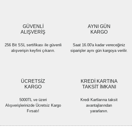
Ürün açıklamasında eksik bilgiler bulunuyor.
Ürün bilgilerinde hatalar bulunuyor.
Ürün fiyatı diğer sitelerden daha pahalı.
GÜVENLİ
AYNI GÜN
Bu ürüne benzer farklı alternatifler olmalı.
ALIŞVERİŞ
KARGO
256 Bit SSL sertifikası ile güvenli
Saat 16.00'a kadar vereceğiniz
alışverişin keyfini çıkarın.
siparişler aynı gün kargoya verilir.
Gönder
ÜCRETSİZ
KREDİ KARTINA
KARGO
TAKSİT İMKANI
5000TL ve üzeri
Kredi Kartlarına taksit
Alışverişlerinizde Ücretsiz Kargo
avantajlarından
Fırsatı!
yararlanın.